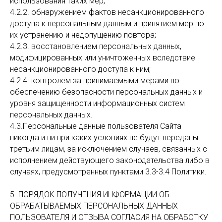
использования таких мер;
Эл. почта:
mv.grupp.24@yandeх.ru
4.2.2. обнаружением фактов несанкционированного
доступа к персональным данным и принятием мер по
их устранению и недопущению повтора;
Политика обработки персональных данных
Согласие на обработку персональных данных
4.2.3. восстановлением персональных данных,
Политика использования систем аналитики
модифицированных или уничтоженных вследствие
Пользовательское
соглашение
несанкционированного доступа к ним;
Политика использования cookie-файлов
Согласие на обработку данных системами аналитики
4.2.4. контролем за принимаемыми мерами по
обеспечению безопасности персональных данных и
уровня защищенности информационных систем
ИП Мишин С.В.
персональных данных.
ИНН 381105784226
ОГРНИП 11738500002808
4.3.​Персональные данные пользователя Сайта
никогда и ни при каких условиях не будут переданы
третьим лицам, за исключением случаев, связанных с
исполнением действующего законодательства либо в
случаях, предусмотренных пунктами 3.3-3.4 Политики.
5. ПОРЯДОК ПОЛУЧЕНИЯ ИНФОРМАЦИИ ОБ
ОБРАБАТЫВАЕМЫХ ПЕРСОНАЛЬНЫХ ДАННЫХ
ПОЛЬЗОВАТЕЛЯ И ОТЗЫВА СОГЛАСИЯ НА ОБРАБОТКУ