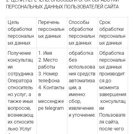
ПЕРСОНАЛЬНЫХ ДАННЫХ ПОЛЬЗОВАТЕЛЕЙ САЙТА
Цель
Перечень
Способы
Срок
обработки
персональн
обработки
обработки
персональн
ых данных
персональн
персональн
ых данных
ых данных
ых данных
Получение
1. Имя
обработка
Обработка
консультац
2. Место
без
персональн
ии
работы
использова
ых данных
сотрудника
3. Номер
ния средств
производит
Оператора
телефона
автоматиза
ся до
относитель
4. Контакты
ции, а
момента
но услуг, а
в
именно:
завершения
также иных
мессендже
сбор,
консультац
вопросов,
ре telegram
извлечение
ии
возникающ
и уточнение.
Пользовате
их относите
ля сайта,
льно Услуг
после чего