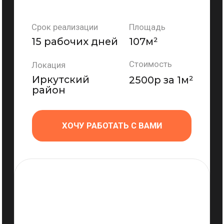
ТАУНХАУС
В П. ИЗУМРУДНЫЙ
Полный дизайн-проект
Срок реализации
Площадь
180 м²
3 месяца
Стоимсоть
Локация
п. Маркова,
5000 р/м²
Изумрудный
ХОЧУ РАБОТАТЬ С ВАМИ