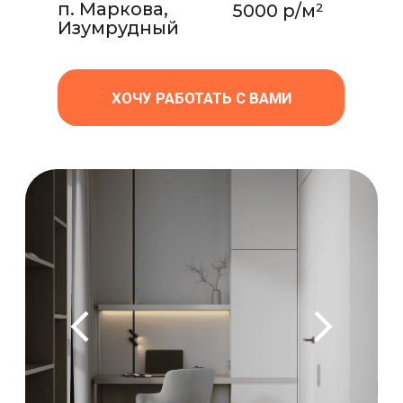
КВАРТИРА
В МОСКВЕ
Полный дизайн-проект
Срок реализации
Площадь
3 месяца
77 м²
Стоимость
Локация
ул. Лобачевского
6000 р/м²
ХОЧУ РАБОТАТЬ С ВАМИ