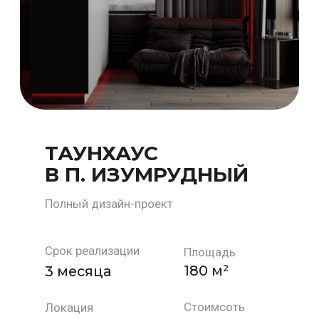
Срок реализации
Площадь
3 месяца
71,41м²
Локация
Стоимость
г. Иркутск,
5000 р/м²
ул. Красноказачья
ХОЧУ РАБОТАТЬ С ВАМИ