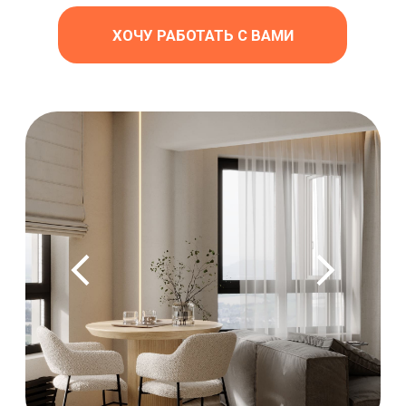
Разрабатываем
проект
3
BIM-модель,
визуализация,
документация
Готовый проект
передается в работу
Можно начинать ремонт
Хочешь работать с нами?
Заявка — и твой проект
в надёжных руках!
Оставь заявку прямо сейчас, и мы
свяжемся с тобой
в течение 24 часов. Будем
работать с твоим проектом, как с
собственным!