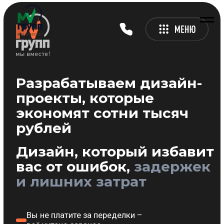
Разрабатываем дизайн-
проекты, которые
экономят сотни тысяч
рублей
Дизайн, который избавит
вас от ошибок,
задержек
и лишних затрат
Вы не платите за переделки –
всё учтено заранее.
Экономите от 100 000 руб.
на авторском надзоре.
Выбираем материалы, которые точно
подойдут → нет переплат за ошибки.
Строители не тратят время на додумывание