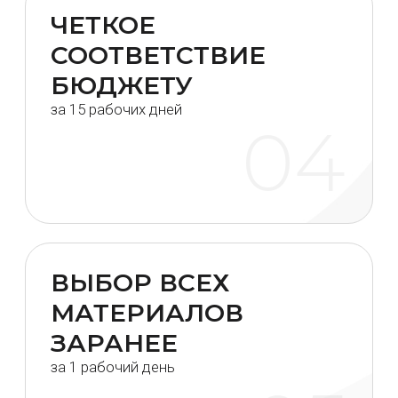
Наши проекты
говорят за нас
Реальные результаты, без задержек
и компромиссов. 100+ завершённых
проектов, каждый — сдан вовремя.
ДОМ В ПАДИ
ЕЛОВАЯ
Технический проект
Срок реализации
Площадь
15 рабочих дней
107м²
Стоимость
Локация
Иркутский
2500р за 1м²